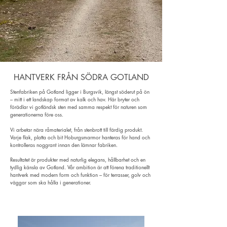
HANTVERK FRÅN SÖDRA GOTLAND
Stenfabriken på Gotland ligger i Burgsvik, längst söderut på ön
– mitt i ett landskap format av kalk och hav. Här bryter och
förädlar vi gotländsk sten med samma respekt för naturen som
generationerna före oss.
Vi arbetar nära råmaterialet, från stenbrott till färdig produkt.
Varje flak, platta och bit Hoburgsmarmor hanteras för hand och
kontrolleras noggrant innan den lämnar fabriken.
Resultatet är produkter med naturlig elegans, hållbarhet och en
tydlig känsla av Gotland.
Vår ambition är att förena traditionellt
hantverk med modern form och funktion – för terrasser, golv och
väggar som ska hålla i generationer.